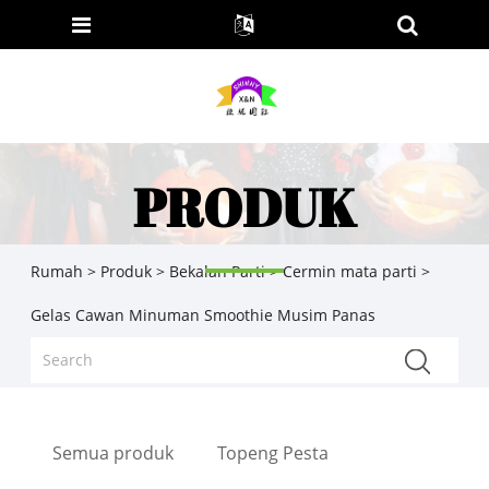
PRODUK
Rumah
>
Produk
>
Bekalan Parti
>
Cermin mata parti
>
Gelas Cawan Minuman Smoothie Musim Panas
Semua produk
Topeng Pesta